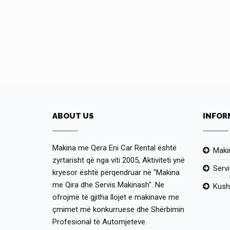
ABOUT US
INFOR
Makina me Qera Eni Car Rental është
Maki
zyrtarisht që nga viti 2005, Aktiviteti ynë
Serv
kryesor është përqendruar në "Makina
me Qira dhe Servis Makinash". Ne
Kush
ofrojmë të gjitha llojet e makinave me
çmimet më konkurruese dhe Shërbimin
Profesional të Automjeteve.