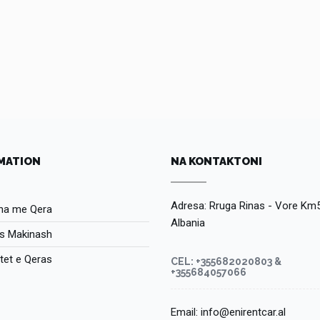
MATION
NA KONTAKTONI
Adresa: Rruga Rinas - Vore Km5
na me Qera
Albania
is Makinash
tet e Qeras
CEL: +355682020803 &
+355684057066
Email: info@enirentcar.al