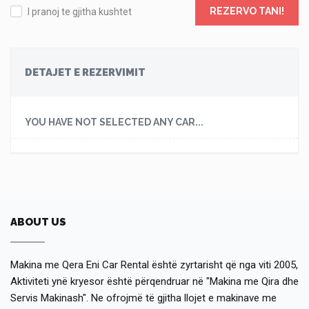
REZERVO TANI!
I pranoj te gjitha kushtet
DETAJET E REZERVIMIT
YOU HAVE NOT SELECTED ANY CAR...
ABOUT US
Makina me Qera Eni Car Rental është zyrtarisht që nga viti 2005,
Aktiviteti ynë kryesor është përqendruar në "Makina me Qira dhe
Servis Makinash". Ne ofrojmë të gjitha llojet e makinave me