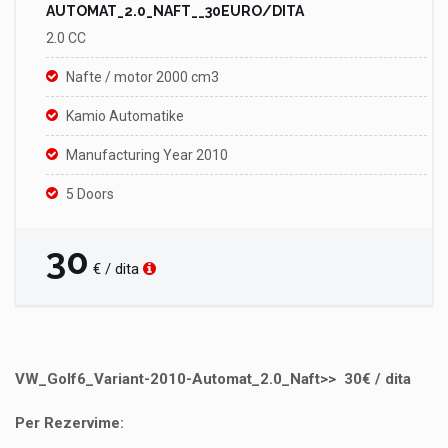
AUTOMAT_2.0_NAFT__30EURO/DITA
2.0 CC
Nafte / motor 2000 cm3
Kamio Automatike
Manufacturing Year 2010
5 Doors
30
€ / dita
VW_Golf6_Variant-2010-Automat_2.0_Naft>> 30€ / dita
Per Rezervime: