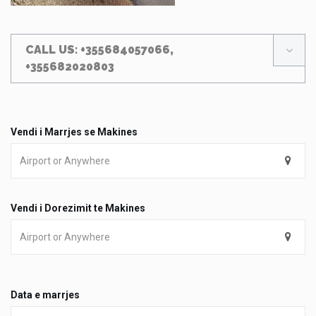
CALL US: +355684057066,
+355682020803
Vendi i Marrjes se Makines
Vendi i Dorezimit te Makines
Data e marrjes