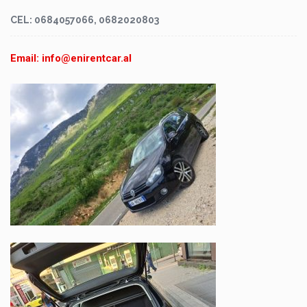
CEL: 0684057066, 0682020803
Email: info@enirentcar.al